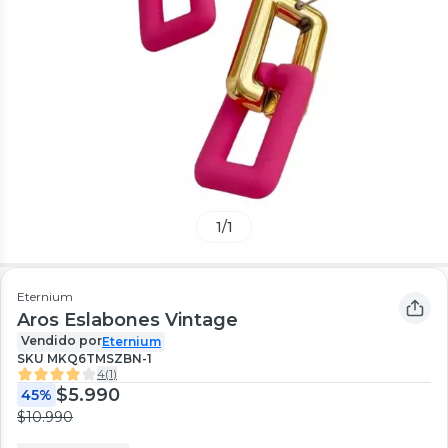
1
/
1
Eternium
Aros Eslabones Vintage
Vendido por
Eternium
SKU
MKQ6TMSZBN-1
4
(
1
)
$5.990
45%
$10.990