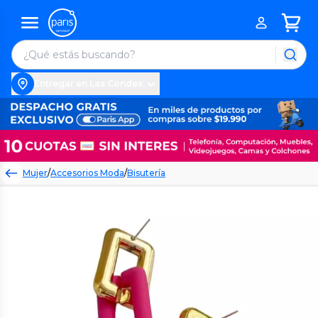
Entregar en Las Condes
Mujer
/
Accesorios Moda
/
Bisutería