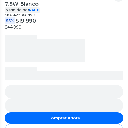
7.5W Blanco
Vendido por
Paris
SKU
422868999
$19.990
55%
$44.990
Comprar ahora