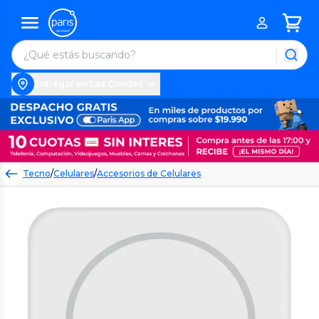
Entregar en Las Condes
Tecno
/
Celulares
/
Accesorios de Celulares