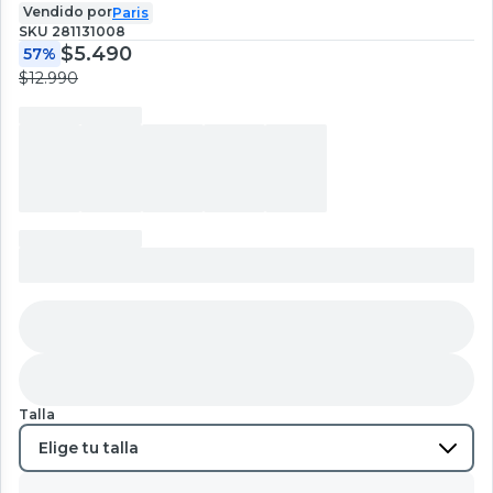
Vendido por
Paris
SKU
281131008
$5.490
57%
$12.990
Talla