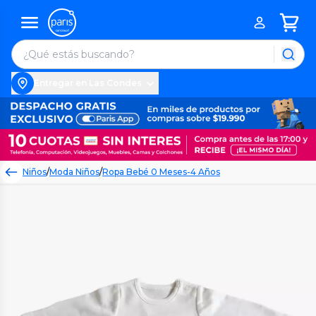
Entregar en Las Condes
Niños
/
Moda Niños
/
Ropa Bebé 0 Meses-4 Años