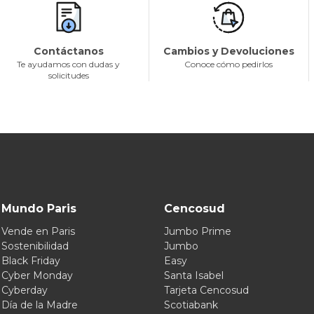
Contáctanos
Cambios y Devoluciones
Te ayudamos con dudas y
Conoce cómo pedirlos
solicitudes
Mundo Paris
Cencosud
Vende en Paris
Jumbo Prime
Sostenibilidad
Jumbo
Black Friday
Easy
Cyber Monday
Santa Isabel
Cyberday
Tarjeta Cencosud
Día de la Madre
Scotiabank