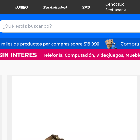
Cencosud
Scotiabank