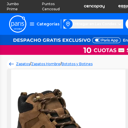
Jumbo
Puntos
Prime
Cencosud
Categorías
Entregar en Las Condes
Zapatos
/
Zapatos Hombre
/
Bototos y Botines