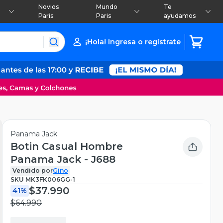
Novios
Mundo
Te
Paris
Paris
ayudamos
¡Hola! Ingresa o regístrate
Panama Jack
Botin Casual Hombre
Panama Jack - J688
Vendido por
Gino
SKU
MK3FK006GG-1
$37.990
41%
$64.990