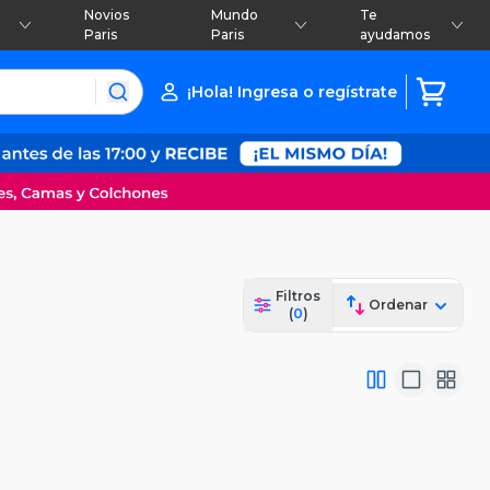
Novios
Mundo
Te
Paris
Paris
ayudamos
¡Hola! Ingresa o regístrate
Filtros
Ordenar
(
0
)