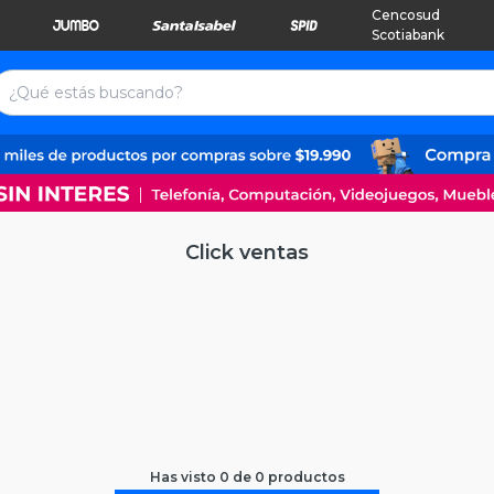
Cencosud
Scotiabank
Click ventas
Has visto
0
de
0
productos