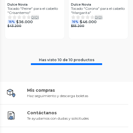
Dulce Novia
Dulce Novia
Tocado "Peine" para el cabello
Tocado "Corona" para el cabello
"Crisantemo"
"Margarita"
0
(
0
)
0
(
0
)
$36.000
$46.000
16%
16%
$43.200
$55.200
Has visto
10
de
10
productos
Mis compras
Haz seguimiento y descarga boletas
Contáctanos
Te ayudamos con dudas y solicitudes