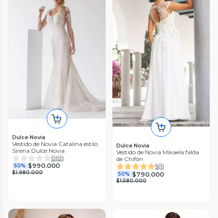
Dulce Novia
Vestido de Novia Catalina estilo
Dulce Novia
Sirena Dulce Novia
Vestido de Novia Mikaela falda
0
(
0
)
de Chifón
$990.000
50%
5
(
1
)
$1.980.000
$790.000
50%
$1.580.000