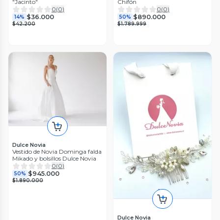
"Jacinto"
Chifón
0
(
0
)
0
(
0
)
$36.000
$890.000
14%
50%
$42.200
$1.789.999
Dulce Novia
Vestido de Novia Dominga falda
Mikado y bolsillos Dulce Novia
0
(
0
)
$945.000
50%
$1.890.000
Dulce Novia