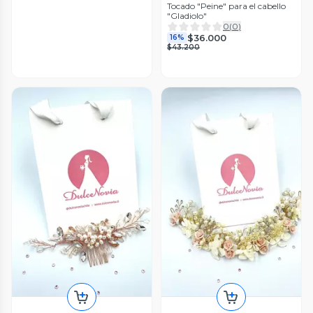
Tocado "Peine" para el cabello
"Gladiolo"
0
(
0
)
$36.000
16%
$43.200