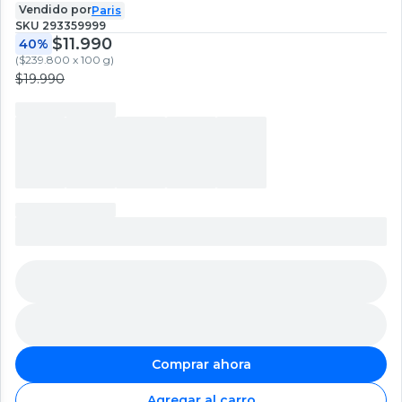
Vendido por
Paris
SKU
293359999
$11.990
40%
(
$239.800 x 100 g
)
$19.990
Comprar ahora
Agregar al carro