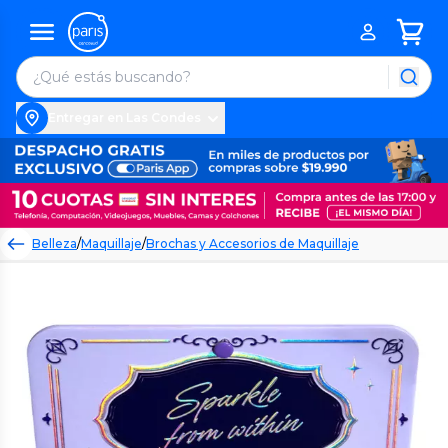
Entregar en Las Condes
Belleza
/
Maquillaje
/
Brochas y Accesorios de Maquillaje