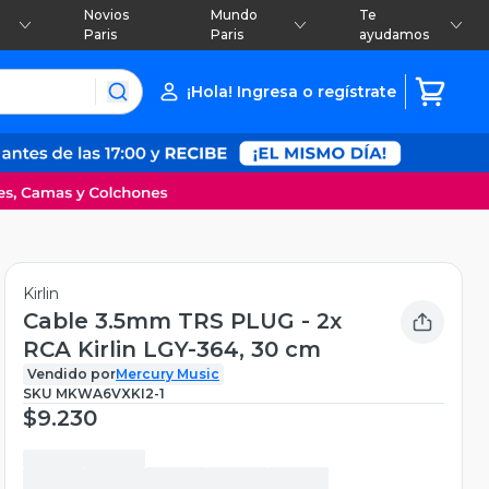
Novios
Mundo
Te
Paris
Paris
ayudamos
¡Hola! Ingresa o regístrate
Kirlin
Cable 3.5mm TRS PLUG - 2x
RCA Kirlin LGY-364, 30 cm
Vendido por
Mercury Music
SKU
MKWA6VXKI2-1
$9.230