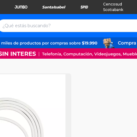
Cencosud
Scotiabank