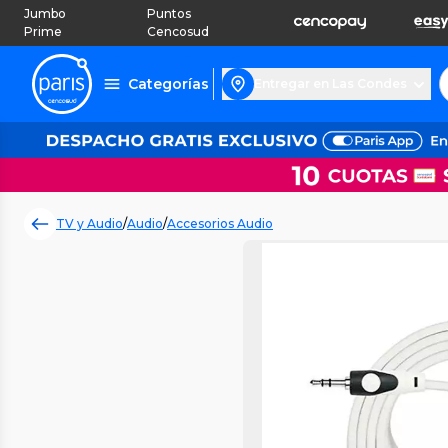
Jumbo
Puntos
Prime
Cencosud
Categorías
Entregar en Las Condes
TV y Audio
/
Audio
/
Accesorios Audio