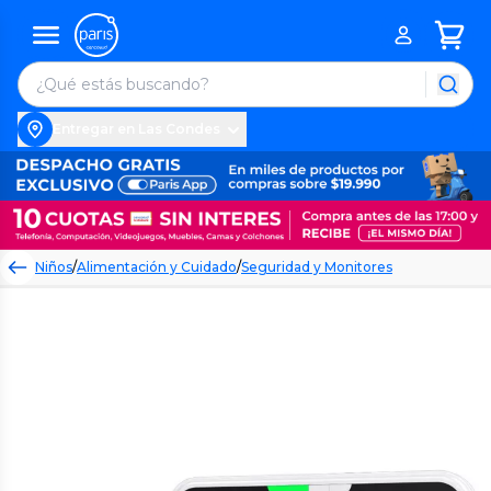
Entregar en Las Condes
Niños
/
Alimentación y Cuidado
/
Seguridad y Monitores