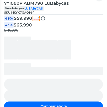
7″1080P ABM790 LuBabycas
Vendido por
LUBABYCAS
SKU
MKYX7GAQ14-1
$59.990
48%
$65.990
43%
$116.990
Comprar ahora