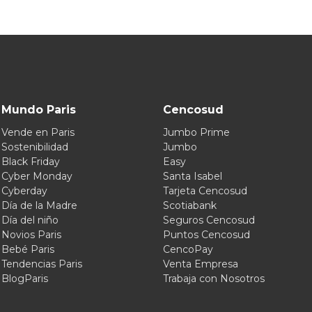
Mundo Paris
Cencosud
Vende en Paris
Jumbo Prime
Sostenibilidad
Jumbo
Black Friday
Easy
Cyber Monday
Santa Isabel
Cyberday
Tarjeta Cencosud
Día de la Madre
Scotiabank
Día del niño
Seguros Cencosud
Novios Paris
Puntos Cencosud
Bebé Paris
CencoPay
Tendencias Paris
Venta Empresa
BlogParis
Trabaja con Nosotros