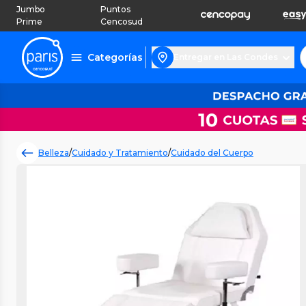
Jumbo
Puntos
Prime
Cencosud
Categorías
Entregar en Las Condes
Belleza
/
Cuidado y Tratamiento
/
Cuidado del Cuerpo