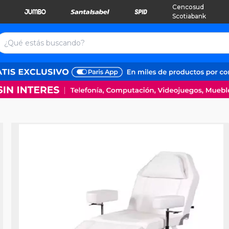
Cencosud
Scotiabank