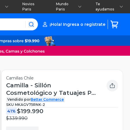
Novios
Mundo
Te
Paris
Paris
ayudamos
¡Hola! Ingresa o regístrate
Camillas Chile
Camilla - Sillón
Cosmetológico y Tatuajes Pro
Blanco
Vendido por
Better Commerce
SKU
MKAGV75RNK-2
$199.990
41%
$339.990