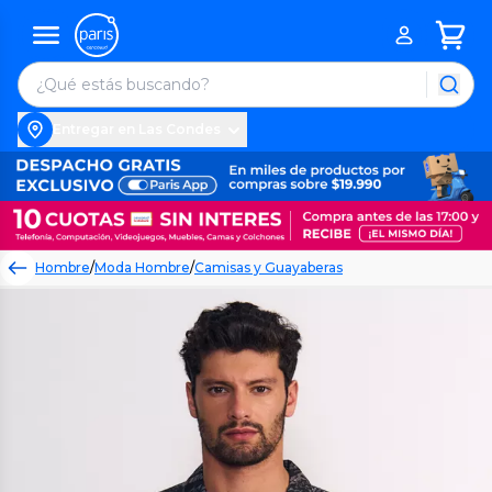
Entregar en Las Condes
Hombre
/
Moda Hombre
/
Camisas y Guayaberas