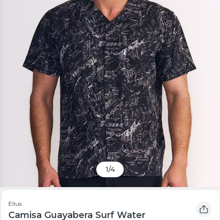
1
/
4
Ellus
Camisa Guayabera Surf Water