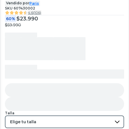
Vendido por
Paris
SKU
607430002
4.6
(
106
)
$23.990
60%
$59.990
Talla