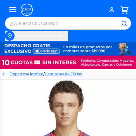
Entregar en Las Condes
Deportes
/
Hombre
/
Camisetas de Fútbol