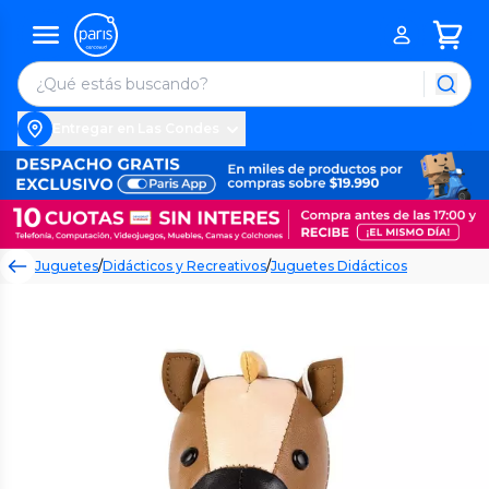
Entregar en Las Condes
Juguetes
/
Didácticos y Recreativos
/
Juguetes Didácticos