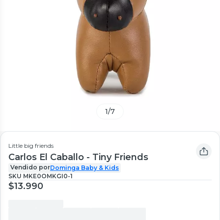
1
/
7
Little big friends
Carlos El Caballo - Tiny Friends
Vendido por
Dominga Baby & Kids
SKU
MKE0OMKGI0-1
$13.990