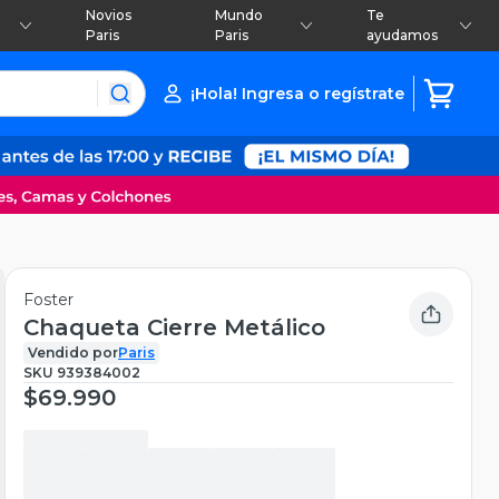
Novios
Mundo
Te
Paris
Paris
ayudamos
¡Hola! Ingresa o regístrate
Foster
Chaqueta Cierre Metálico
Vendido por
Paris
SKU
939384002
$69.990