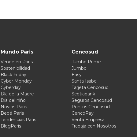
Mundo Paris
Cencosud
Vende en Paris
Jumbo Prime
Sostenibilidad
Jumbo
Black Friday
Easy
Cyber Monday
Santa Isabel
Cyberday
Tarjeta Cencosud
Día de la Madre
Scotiabank
Día del niño
Seguros Cencosud
Novios Paris
Puntos Cencosud
Bebé Paris
CencoPay
Tendencias Paris
Venta Empresa
BlogParis
Trabaja con Nosotros