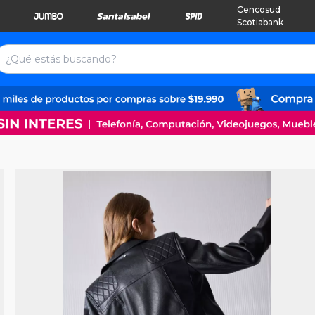
Cencosud
Scotiabank