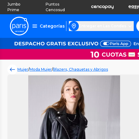
Jumbo
Puntos
Prime
Cencosud
Categorías
Entregar en Las Condes
Mujer
/
Moda Mujer
/
Blazers, Chaquetas y Abrigos