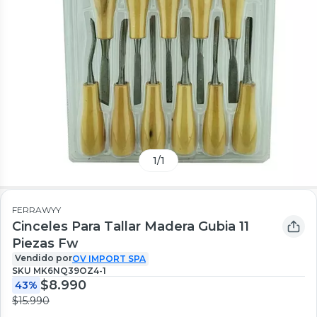
1
/
1
FERRAWYY
Cinceles Para Tallar Madera Gubia 11
Piezas Fw
Vendido por
OV IMPORT SPA
SKU
MK6NQ39OZ4-1
$8.990
43%
$15.990