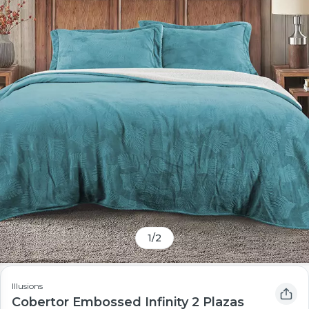
1
/
2
Illusions
Cobertor Embossed Infinity 2 Plazas