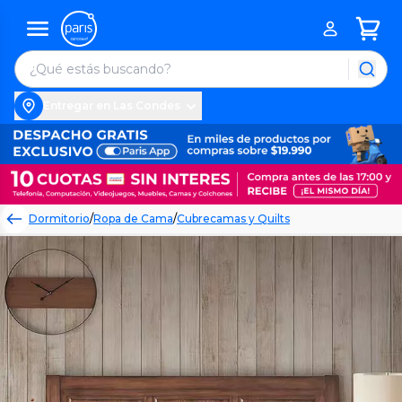
Entregar en Las Condes
Dormitorio
/
Ropa de Cama
/
Cubrecamas y Quilts