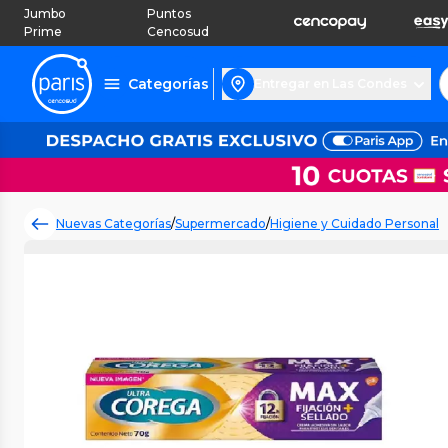
Jumbo
Puntos
Prime
Cencosud
Categorías
Entregar en Las Condes
Nuevas Categorías
/
Supermercado
/
Higiene y Cuidado Personal