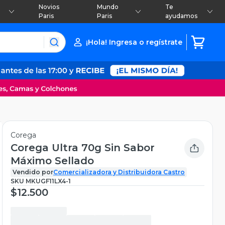
Novios
Mundo
Te
Paris
Paris
ayudamos
¡Hola! Ingresa o regístrate
Corega
Corega Ultra 70g Sin Sabor
Máximo Sellado
Vendido por
Comercializadora y Distribuidora Castro
SKU
MKUGF11LX4-1
$12.500