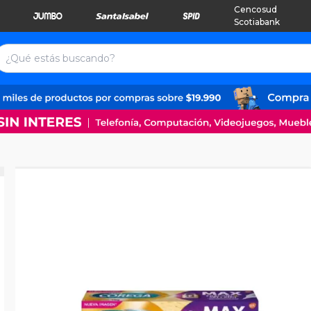
Cencosud
Scotiabank