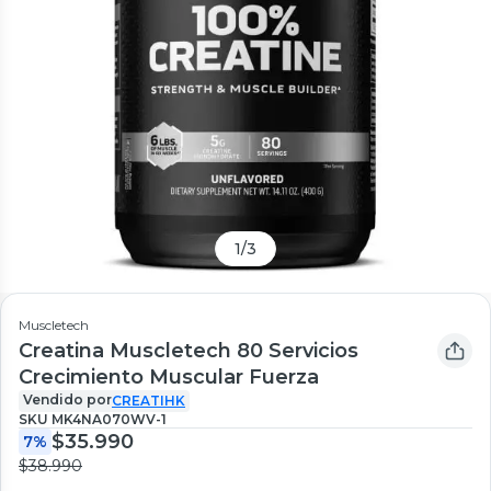
1
/
3
Muscletech
Creatina Muscletech 80 Servicios
Crecimiento Muscular Fuerza
Vendido por
CREATIHK
SKU
MK4NA070WV-1
$35.990
7%
$38.990