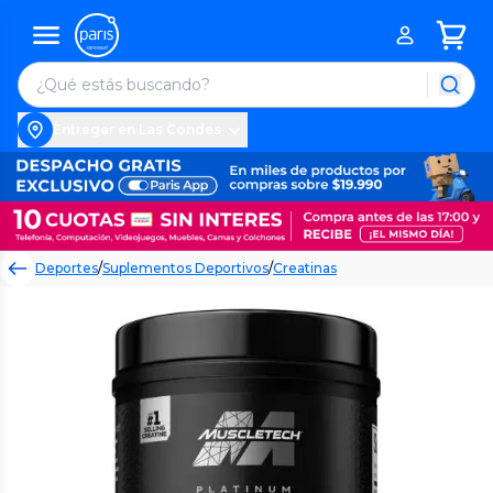
Entregar en Las Condes
Deportes
/
Suplementos Deportivos
/
Creatinas