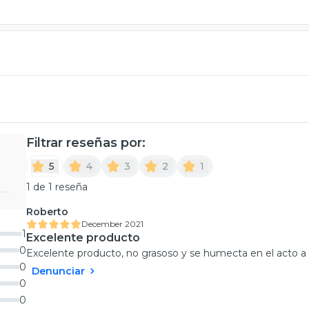
Filtrar reseñas por:
5
4
3
2
1
1 de 1 reseña
Roberto
December 2021
1
Excelente producto
0
Excelente producto, no grasoso y se humecta en el acto a l
0
Denunciar
0
0