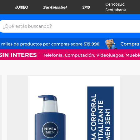
Cencosud
Scotiabank