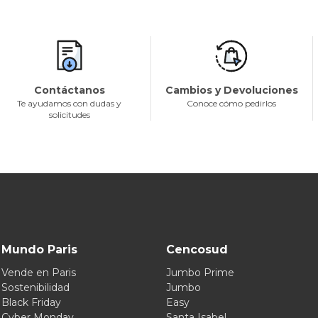
Contáctanos
Cambios y Devoluciones
Te ayudamos con dudas y
Conoce cómo pedirlos
solicitudes
Mundo Paris
Cencosud
Vende en Paris
Jumbo Prime
Sostenibilidad
Jumbo
Black Friday
Easy
Cyber Monday
Santa Isabel