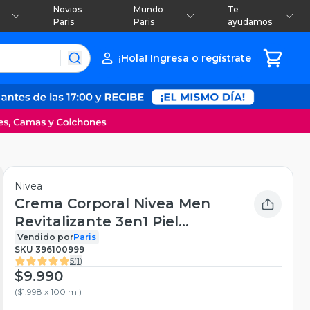
Novios
Mundo
Te
Paris
Paris
ayudamos
¡Hola! Ingresa o regístrate
Nivea
Crema Corporal Nivea Men
Revitalizante 3en1 Piel
Normal 500 ml
Vendido por
Paris
SKU
396100999
5
(
1
)
$9.990
(
$1.998 x 100 ml
)