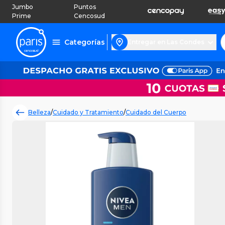
Jumbo
Puntos
Prime
Cencosud
Categorías
Entregar en Las Condes
Belleza
/
Cuidado y Tratamiento
/
Cuidado del Cuerpo