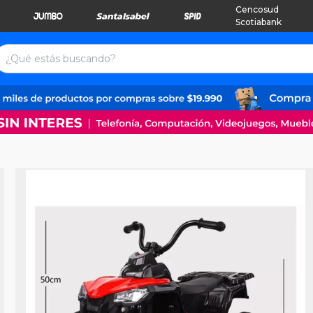
Cencosud
Scotiabank