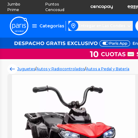
Jumbo
Puntos
Prime
Cencosud
Categorías
Entregar en Las Condes
Juguetes
/
Autos y Radiocontrolados
/
Autos a Pedal y Batería