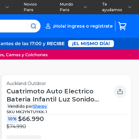
Novios
Mundo
Te
Paris
Paris
ayudamos
¡Hola! Ingresa o regístrate
Auckland Outdoor
Cuatrimoto Auto Electrico
Bateria Infantil Luz Sonido
Roja
Vendido por
Sherpy
SKU
MK2YNTUYKK-1
$66.990
10%
$74.990