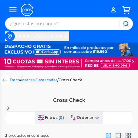
Entregar en Las Condes
Deco
/
Marcas Destacadas
/
Cross Check
Cross Check
Filtros (
0
)
Ordenar
3
productos encontrados