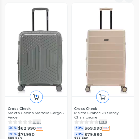
Cross Check
Cross Check
Maleta Cabina Marsella Cargo 2
Maleta Grande 28 Sidney
Verde
Champagne
0
(
0
)
0
(
0
)
$62.990
$69.990
30%
30%
$71.990
$79.990
20%
20%
$89.990
$99.990