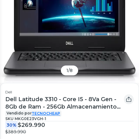
1
/
8
Dell
Dell Latitude 3310 - Core I5 - 8Va Gen -
8Gb de Ram - 256Gb Almacenamiento
Ssd - Reacondicionado
Vendido por
TECNOCHEAP
SKU
MKG0E23VGH-1
$269.990
30%
$389.990