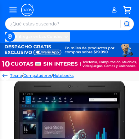
Entregar en Las Condes
Tecno
/
Computadores
/
Notebooks