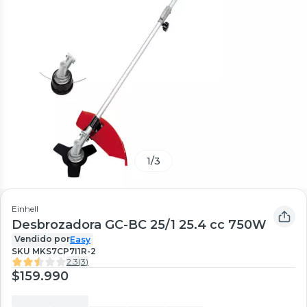
1
/
3
Einhell
Desbrozadora GC-BC 25/1 25.4 cc 750W
Vendido por
Easy
SKU
MKS7CP7I1R-2
2.3
(
3
)
$159.990