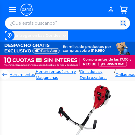
Entregar en Las Condes
Herramientas Jardín y
/
Orilladoras y
/
Herramientas
/
Orilladoras
Maquinarias
Desbrozadoras