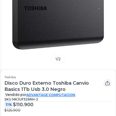
1
/
2
Toshiba
Disco Duro Externo Toshiba Canvio
Basics 1Tb Usb 3.0 Negro
Vendido por
ADVANTAGE COMPUTACION
SKU
MKJUF326RH-2
$110.900
11%
$125.900