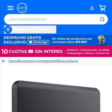
Entregar en Las Condes
Tecno
/
Accesorios Computación
/
Discos Duros