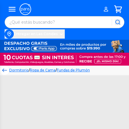
Entregar en Las Condes
Dormitorio
/
Ropa de Cama
/
Fundas de Plumón