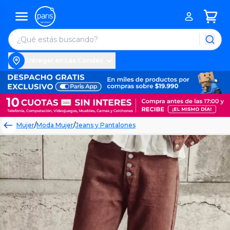
Entregar en Las Condes
Mujer
/
Moda Mujer
/
Jeans y Pantalones