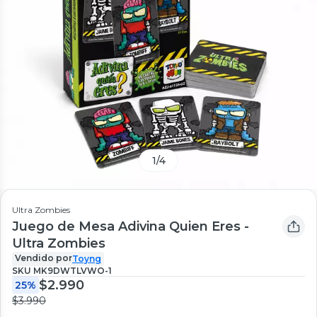
1
/
4
Ultra Zombies
Juego de Mesa Adivina Quien Eres -
Ultra Zombies
Vendido por
Toyng
SKU
MK9DWTLVWO-1
$2.990
25%
$3.990