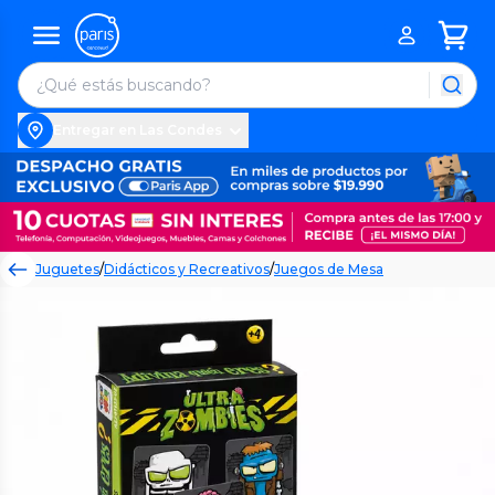
Entregar en Las Condes
Juguetes
/
Didácticos y Recreativos
/
Juegos de Mesa