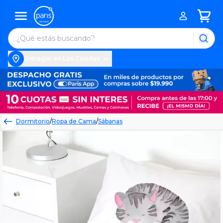
Entregar en Las Condes
Dormitorio
/
Ropa de Cama
/
Sábanas