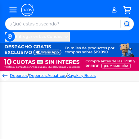
Entregar en Las Condes
Deportes
/
Deportes Acuáticos
/
Kayaks y Botes