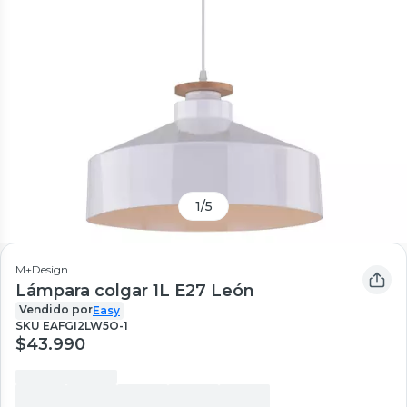
1
/
5
M+Design
Lámpara colgar 1L E27 León
Vendido por
Easy
SKU
EAFGI2LW5O-1
$43.990