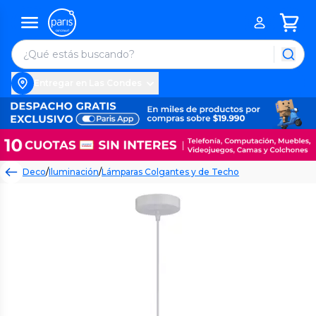
Entregar en Las Condes
Deco
/
Iluminación
/
Lámparas Colgantes y de Techo