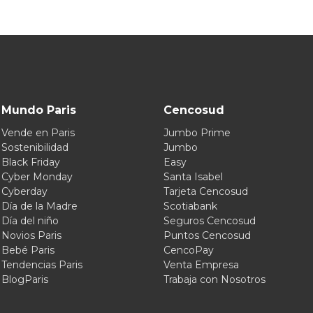
Mundo Paris
Cencosud
Vende en Paris
Jumbo Prime
Sostenibilidad
Jumbo
Black Friday
Easy
Cyber Monday
Santa Isabel
Cyberday
Tarjeta Cencosud
Día de la Madre
Scotiabank
Día del niño
Seguros Cencosud
Novios Paris
Puntos Cencosud
Bebé Paris
CencoPay
Tendencias Paris
Venta Empresa
BlogParis
Trabaja con Nosotros