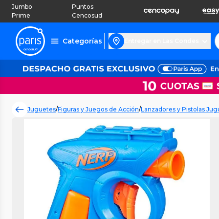
Jumbo
Puntos
Prime
Cencosud
Categorías
Entregar en Las Condes
Juguetes
/
Figuras y Juegos de Acción
/
Lanzadores y Pistolas Ju