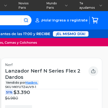
Novios
Mundo
Te
Paris
Paris
ayudamos
¡Hola! Ingresa o regístrate
Nerf
Lanzador Nerf N Series Flex 2
Dardos
Vendido por
Hasbro.
SKU
MKYU7Z4UV9-1
$3.390
51%
$6.980