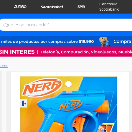
Cencosud
Scotiabank
guete