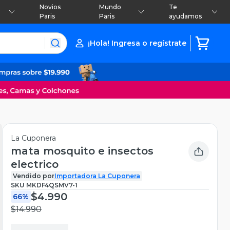
Novios
Mundo
Te
Paris
Paris
ayudamos
¡Hola! Ingresa o regístrate
La Cuponera
mata mosquito e insectos
electrico
Vendido por
Importadora La Cuponera
SKU
MKDF4QSMV7-1
$4.990
66%
$14.990