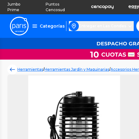
Jumbo
Puntos
Prime
Cencosud
Categorías
Entregar en Las Condes
Herramientas
/
Herramientas Jardín y Maquinarias
/
Accesorios Her