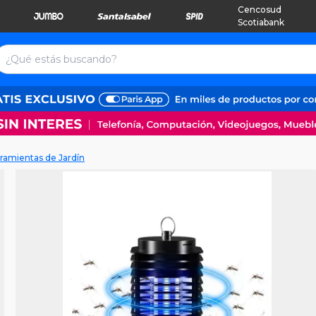
Cencosud
Scotiabank
ramientas de Jardín