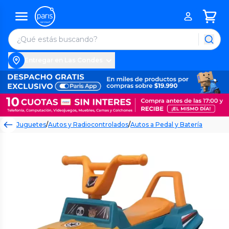
Entregar en Las Condes
Juguetes
/
Autos y Radiocontrolados
/
Autos a Pedal y Batería