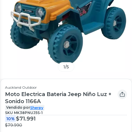
1
/
5
Auckland Outdoor
Moto Electrica Bateria Jeep Niño Luz +
Sonido 1166A
Vendido por
Sherpy
SKU
MK38PNUJ5S-1
$71.991
10%
$79.990