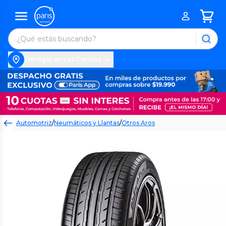
Entregar en Las Condes
Automotriz
/
Neumáticos y Llantas
/
Otros Aros