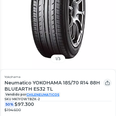
1
/
3
Yokohama
Neumatico YOKOHAMA 185/70 R14 88H
BLUEARTH ES32 TL
Vendido por
CHILENEUMATICOS
SKU
MK1YOWTBZK-2
$97.300
50%
$194.600