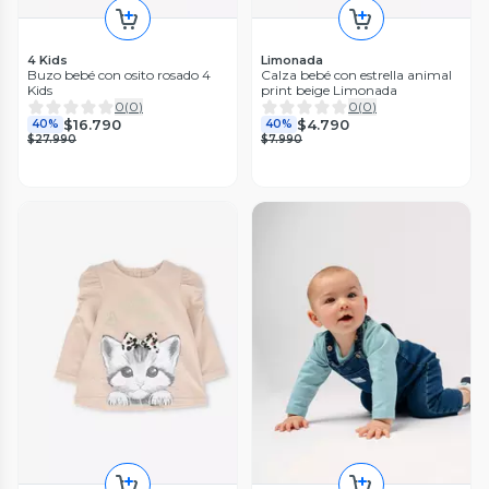
4 Kids
Limonada
Buzo bebé con osito rosado 4
Calza bebé con estrella animal
Kids
print beige Limonada
0
(
0
)
0
(
0
)
$16.790
$4.790
40%
40%
$27.990
$7.990