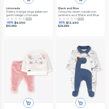
Limonada
Black and Blue
Polera manga larga bebé con
Conjunto recién nacido con
gatito beige Limonada
jardinera azul Black and Blue
0
(
0
)
0
(
0
)
$6.590
$13.490
40%
50%
$10.990
$26.990