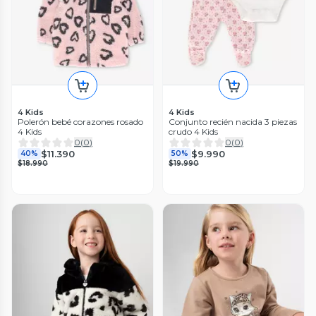
4 Kids
4 Kids
Polerón bebé corazones rosado
Conjunto recién nacida 3 piezas
4 Kids
crudo 4 Kids
0
(
0
)
0
(
0
)
$11.390
$9.990
40%
50%
$18.990
$19.990