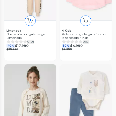
Limonada
4 Kids
Buzo niña con gato beige
Polera manga larga niña con
Limonada
lazo rosado 4 Kids
0
(
0
)
0
(
0
)
$17.990
$4.990
40%
50%
$29.990
$9.990