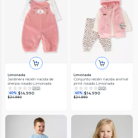
Limonada
Limonada
Jardinera recién nacida de
Conjunto recién nacida animal
sherpa rosado Limonada
print rosado Limonada
0
(
0
)
0
(
0
)
$14.990
$14.990
40%
40%
$24.990
$24.990