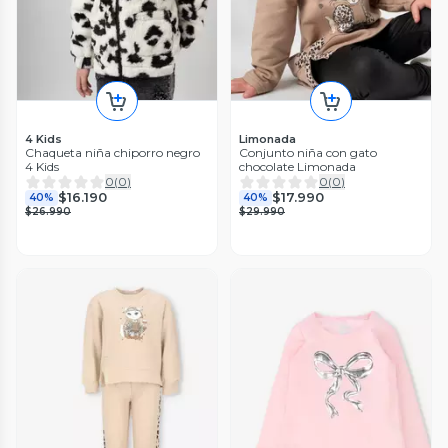
4 Kids
Limonada
Chaqueta niña chiporro negro
Conjunto niña con gato
4 Kids
chocolate Limonada
0
(
0
)
0
(
0
)
$16.190
$17.990
40%
40%
$26.990
$29.990