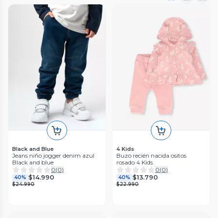
Black and Blue
4 Kids
Jeans niño jogger denim azul
Buzo recién nacida ositos
Black and blue
rosado 4 Kids
0
(
0
)
0
(
0
)
$14.990
$13.790
40%
40%
$24.990
$22.990