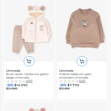
Limonada
Limonada
Buzo recién nacida con gatito
Polerón bebé con gato
beige Limonada
chocolate Limonada
0
(
0
)
0
(
0
)
$14.990
$7.790
40%
40%
$24.990
$12.990