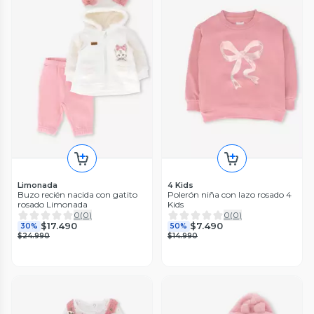
Limonada
4 Kids
Buzo recién nacida con gatito
Polerón niña con lazo rosado 4
rosado Limonada
Kids
0
(
0
)
0
(
0
)
$17.490
$7.490
30%
50%
$24.990
$14.990