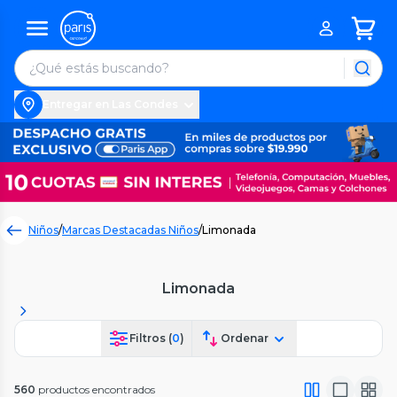
Entregar en Las Condes
Niños
/
Marcas Destacadas Niños
/
Limonada
Limonada
Filtros (
0
)
Ordenar
560
productos encontrados