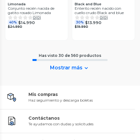
Limonada
Black and Blue
Conjunto recién nacida de
Enterito recién nacido con
gatito rosado Limonada
cuello crudo Black and blue
0
(
0
)
0
(
0
)
$14.990
$13.990
40%
30%
$24.990
$19.990
Has visto
30
de
560
productos
Mostrar más
Mis compras
Haz seguimiento y descarga boletas
Contáctanos
Te ayudamos con dudas y solicitudes