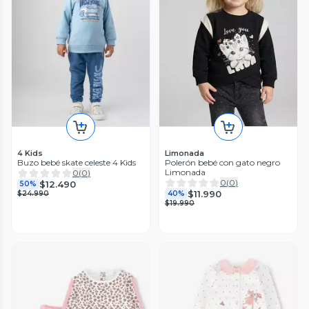
4 Kids
Limonada
Buzo bebé skate celeste 4 Kids
Polerón bebé con gato negro
Limonada
0
(
0
)
0
(
0
)
$12.490
50%
$11.990
$24.990
40%
$19.990