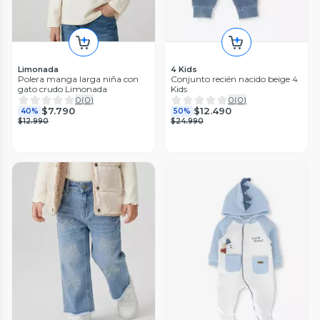
Limonada
4 Kids
Polera manga larga niña con
Conjunto recién nacido beige 4
gato crudo Limonada
Kids
0
(
0
)
0
(
0
)
$7.790
$12.490
40%
50%
$12.990
$24.990