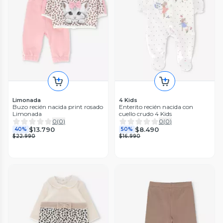
Limonada
4 Kids
Buzo recién nacida print rosado
Enterito recién nacida con
Limonada
cuello crudo 4 Kids
0
(
0
)
0
(
0
)
$13.790
$8.490
40%
50%
$22.990
$16.990