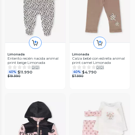
Limonada
Limonada
Enterito recién nacida animal
Calza bebé con estrella animal
print beige Limonada
print camel Limonada
0
(
0
)
0
(
0
)
$11.990
$4.790
40%
40%
$19.990
$7.990