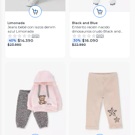
Limonada
Black and Blue
Jeans bebé con lazos denim
Enterito recién nacido
azul Limonada
dinosaurios crudo Black and
blue
0
(
0
)
0
(
0
)
$14.390
$16.090
40%
30%
$23.990
$22.990