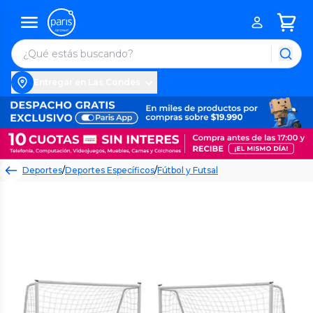
Entregar en Las Condes
Deportes
/
Deportes Específicos
/
Fútbol y Futsal