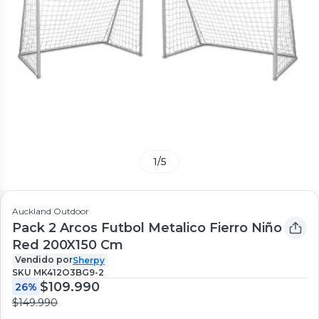
1
/
5
Auckland Outdoor
Pack 2 Arcos Futbol Metalico Fierro Niño
Red 200X150 Cm
Vendido por
Sherpy
SKU
MK412O3BG9-2
$109.990
26%
$149.990