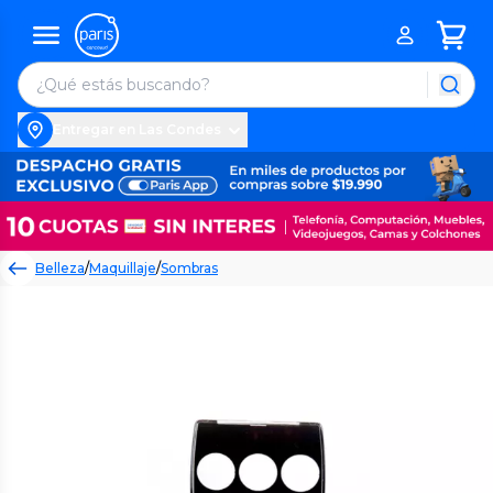
Entregar en Las Condes
Belleza
/
Maquillaje
/
Sombras