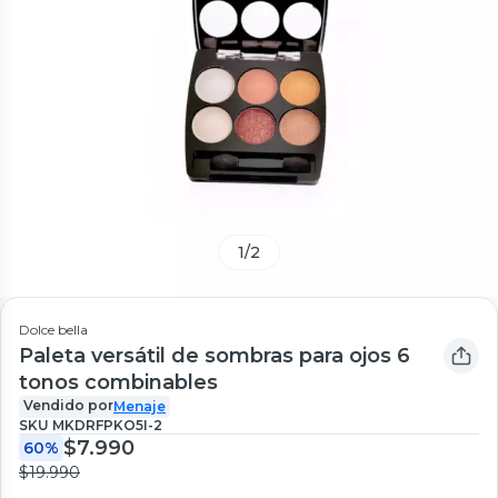
1
/
2
Dolce bella
Paleta versátil de sombras para ojos 6
tonos combinables
Vendido por
Menaje
SKU
MKDRFPKO5I-2
$7.990
60%
$19.990