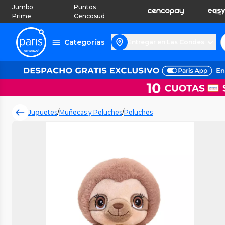
Jumbo
Puntos
Prime
Cencosud
Categorías
Entregar en Las Condes
Juguetes
/
Muñecas y Peluches
/
Peluches