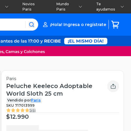
Novios
Mundo
Te
Paris
Paris
ayudamos
¡Hola! Ingresa o regístrate
Paris
Peluche Keeleco Adoptable
World Sloth 25 cm
Vendido por
Paris
SKU
717013999
5
(
6
)
$12.990