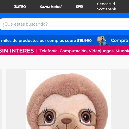
Cencosud
Scotiabank