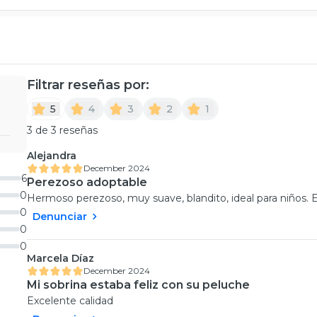
Filtrar reseñas por:
5
4
3
2
1
3 de 3 reseñas
Alejandra
December 2024
6
Perezoso adoptable
0
Hermoso perezoso, muy suave, blandito, ideal para niños.
0
Denunciar
0
0
Marcela Díaz
December 2024
Mi sobrina estaba feliz con su peluche
Excelente calidad