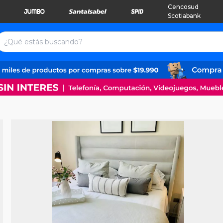
Cencosud
Scotiabank