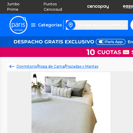
Jumbo
Puntos
Prime
Cencosud
Categorías
Entregar en Las Condes
Dormitorio
/
Ropa de Cama
/
Frazadas y Mantas