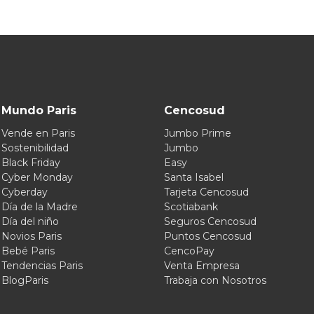
Mundo Paris
Cencosud
Vende en Paris
Jumbo Prime
Sostenibilidad
Jumbo
Black Friday
Easy
Cyber Monday
Santa Isabel
Cyberday
Tarjeta Cencosud
Día de la Madre
Scotiabank
Día del niño
Seguros Cencosud
Novios Paris
Puntos Cencosud
Bebé Paris
CencoPay
Tendencias Paris
Venta Empresa
BlogParis
Trabaja con Nosotros