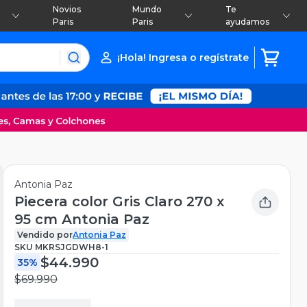
Novios
Mundo
Te
Paris
Paris
ayudamos
¡Hola! Ingresa o regístrate
Antonia Paz
Piecera color Gris Claro 270 x
95 cm Antonia Paz
Vendido por
Antonia Paz
SKU
MKRSJGDWH8-1
$44.990
35%
$69.990