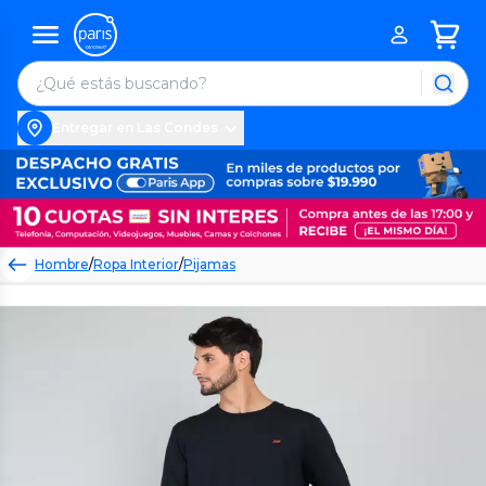
Entregar en Las Condes
Hombre
/
Ropa Interior
/
Pijamas