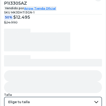
P1I3305AZ
Vendido por
Arrow Tienda Oficial
SKU
MK3DHTI3GN-1
$12.495
50%
$24.990
Talla