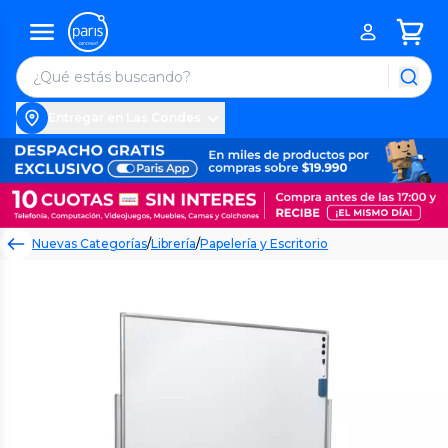
Entregar en Las Condes
Nuevas Categorías
/
Librería
/
Papelería y Escritorio