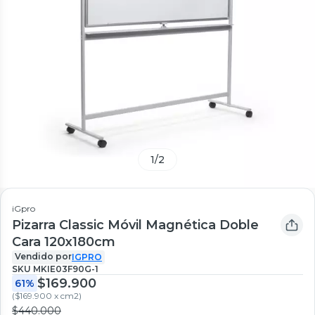
1
/
2
iGpro
Pizarra Classic Móvil Magnética Doble
Cara 120x180cm
Vendido por
IGPRO
SKU
MKIE03F90G-1
$169.900
61%
(
$169.900 x cm2
)
$440.000