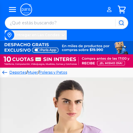
Entregar en Las Condes
Deportes
/
Mujer
/
Poleras y Petos