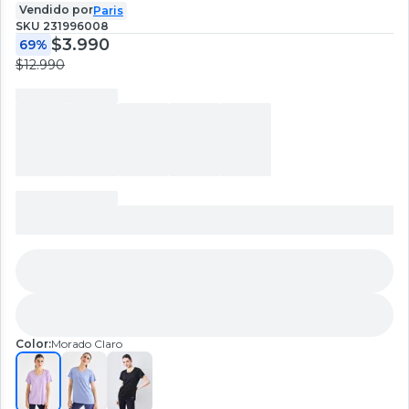
Vendido por
Paris
SKU
231996008
$3.990
69%
$12.990
Color:
Morado Claro