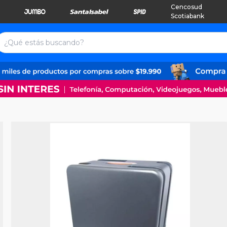
Cencosud
Scotiabank