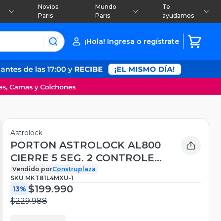
Novios
Mundo
Te
Paris
Paris
ayudamos
¡Hola! Ingresa o regístrate
Astrolock
PORTON ASTROLOCK AL800
CIERRE 5 SEG. 2 CONTROLES
800KG
Vendido por
Construplaza
SKU
MKT81L4MXU-1
$199.990
13%
$229.988