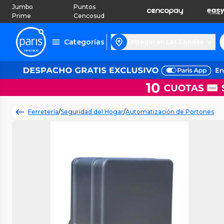
Jumbo
Puntos
Prime
Cencosud
Categorías
Entregar en Las Condes
Ferretería
/
Seguridad del Hogar
/
Automatización de Portones