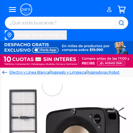
Entregar en Las Condes
Electro y Línea Blanca
/
Aspirado y Limpieza
/
Aspiradoras Robot