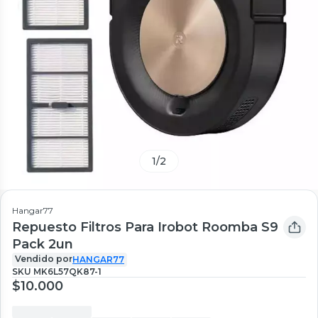
1
/
2
Hangar77
Repuesto Filtros Para Irobot Roomba S9
Pack 2un
Vendido por
HANGAR77
SKU
MK6L57QK87-1
$10.000