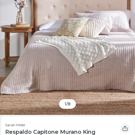
1
/
8
Sarah Miller
Respaldo Capitone Murano King