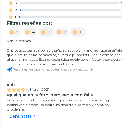
3
0
2
1
1
1
Filtrar reseñas por:
5
4
3
2
1
3 de 13 reseñas
El producto destaca por su diseño atractivo y liviano, aunque se señala
que la altura de las patas es baja, lo que puede influir en la comodidad
al usar almohadas. Esta característica puede ser un factor a considerar
para quienes buscan una mayor elevación.
Resumen de opiniones obtenidas de la web con IA
Aida
March 2021
Igual que en la foto, pero venia con falla
Si bien es de material ligero cumple con las expectativas, aunque el
pedido venia defectuso pedi el mismo dia el cambio y no hubo
problemas
Denunciar