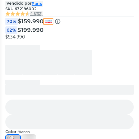
Vendido por
Paris
SKU
632196002
4.6
(
32
)
$159.990
70%
$199.990
62%
$534.990
Color:
Blanco