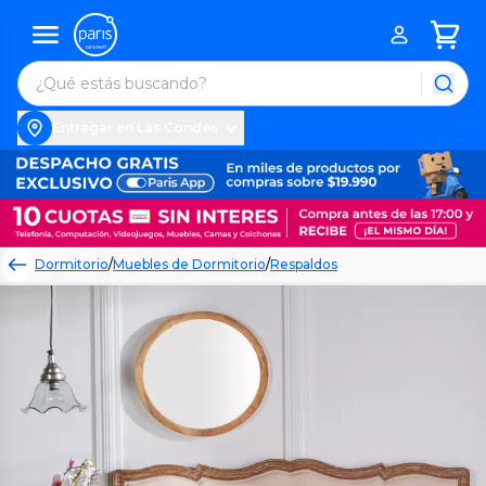
Entregar en Las Condes
Dormitorio
/
Muebles de Dormitorio
/
Respaldos