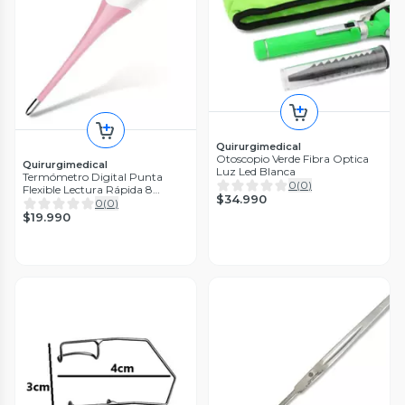
Quirurgimedical
Otoscopio Verde Fibra Optica
Quirurgimedical
Luz Led Blanca
Termómetro Digital Punta
0
(
0
)
Flexible Lectura Rápida 8
$34.990
Segundos Color Rosa
0
(
0
)
$19.990