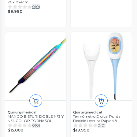
20x10x4cm
0
(
0
)
$9.990
Quirurgimedical
Quirurgimedical
MANGO BISTURÍ DOBLE N°3 Y
Termómetro Digital Punta
N°4 COLOR TORNASOL
Flexible Lectura Rápida 8
Segundos
0
(
0
)
0
(
0
)
$15.000
$19.990