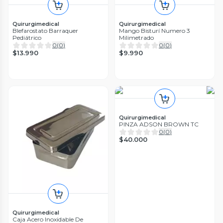
Quirurgimedical
Quirurgimedical
Blefarostato Barraquer
Mango Bisturí Numero 3
Pediátrico
Milimetrado
0
(
0
)
0
(
0
)
$13.990
$9.990
Quirurgimedical
PINZA ADSON BROWN TC
0
(
0
)
$40.000
Quirurgimedical
Caja Acero Inoxidable De