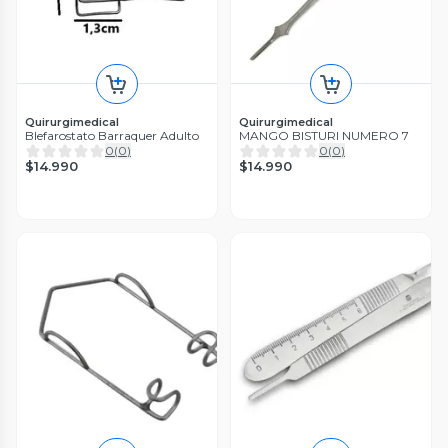
Quirurgimedical
Quirurgimedical
Blefarostato Barraquer Adulto
MANGO BISTURI NUMERO 7
0
(
0
)
0
(
0
)
$14.990
$14.990