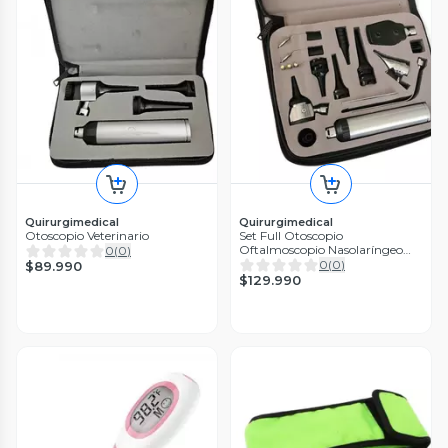
Quirurgimedical
Quirurgimedical
Otoscopio Veterinario
Set Full Otoscopio
Oftalmoscopio Nasolaríngeo
0
(
0
)
Uso Veterinario Y Humano
0
(
0
)
$89.990
$129.990