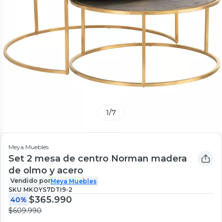
1
/
7
Meya Muebles
Set 2 mesa de centro Norman madera
de olmo y acero
Vendido por
Meya Muebles
SKU
MKOYS7DTI9-2
$365.990
40%
$609.990