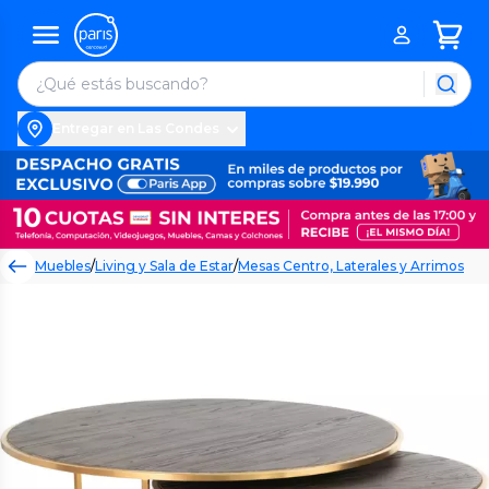
Entregar en Las Condes
Muebles
/
Living y Sala de Estar
/
Mesas Centro, Laterales y Arrimos