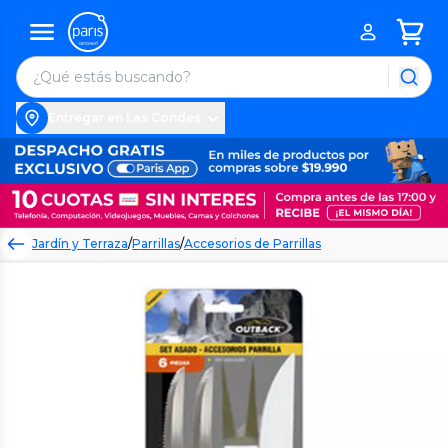
Entregar en Las Condes
Jardín y Terraza
/
Parrillas
/
Accesorios de Parrillas