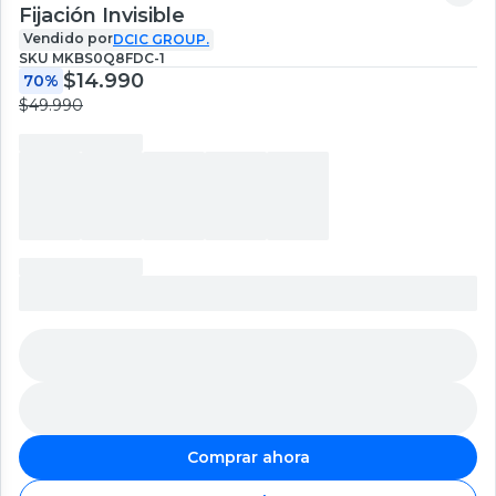
Fijación Invisible
Vendido por
DCIC GROUP.
SKU
MKBS0Q8FDC-1
$14.990
70%
$49.990
Comprar ahora