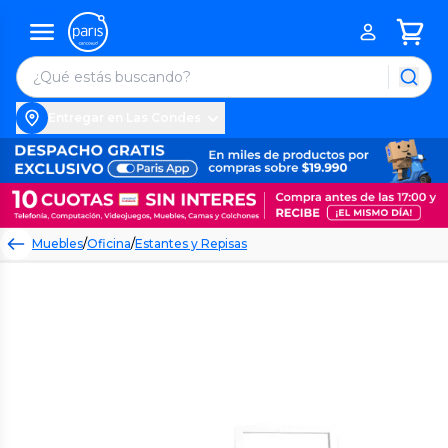
Entregar en Las Condes
Muebles
/
Oficina
/
Estantes y Repisas