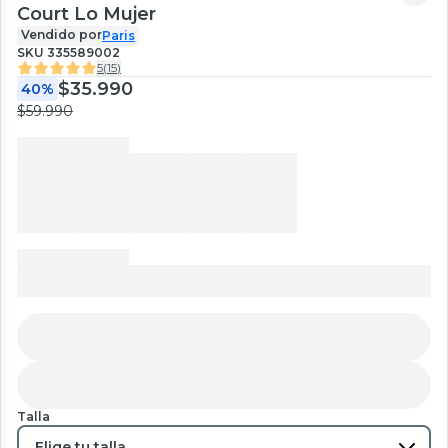
Court Lo Mujer
Vendido por
Paris
SKU
335589002
5
(
15
)
$35.990
40%
$59.990
Talla