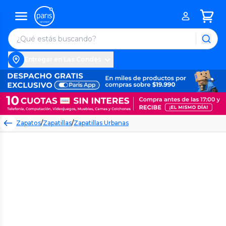
Entregar en Las Condes
Zapatos
/
Zapatillas
/
Zapatillas Urbanas